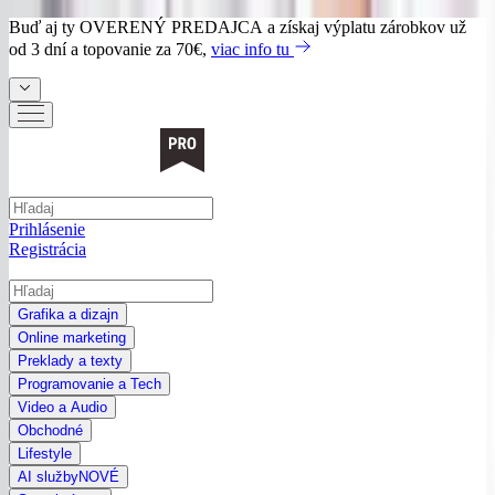
Buď aj ty
OVERENÝ PREDAJCA
a získaj výplatu zárobkov už
od 3 dní a topovanie za 70€,
viac info tu
Prihlásenie
Registrácia
Grafika a dizajn
Online marketing
Preklady a texty
Programovanie a Tech
Video a Audio
Obchodné
Lifestyle
AI služby
NOVÉ