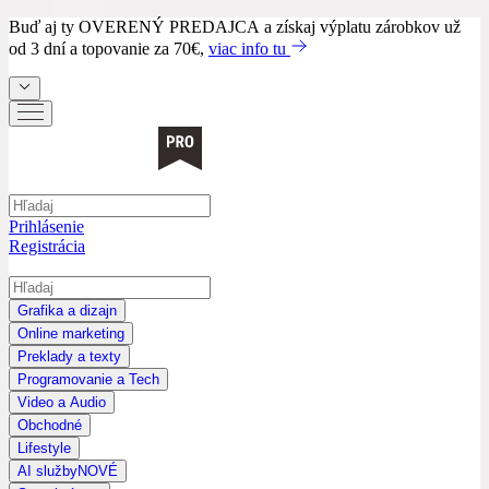
Buď aj ty
OVERENÝ PREDAJCA
a získaj výplatu zárobkov už
od 3 dní a topovanie za 70€,
viac info tu
Prihlásenie
Registrácia
Grafika a dizajn
Online marketing
Preklady a texty
Programovanie a Tech
Video a Audio
Obchodné
Lifestyle
AI služby
NOVÉ