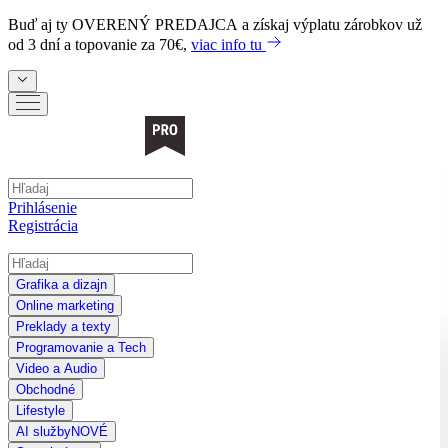
Buď aj ty
OVERENÝ PREDAJCA
a získaj výplatu zárobkov už
od 3 dní a topovanie za 70€,
viac info tu
Prihlásenie
Registrácia
Grafika a dizajn
Online marketing
Preklady a texty
Programovanie a Tech
Video a Audio
Obchodné
Lifestyle
AI služby
NOVÉ