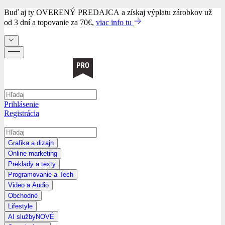
Buď aj ty
OVERENÝ PREDAJCA
a získaj výplatu zárobkov už
od 3 dní a topovanie za 70€,
viac info tu
Prihlásenie
Registrácia
Grafika a dizajn
Online marketing
Preklady a texty
Programovanie a Tech
Video a Audio
Obchodné
Lifestyle
AI služby
NOVÉ