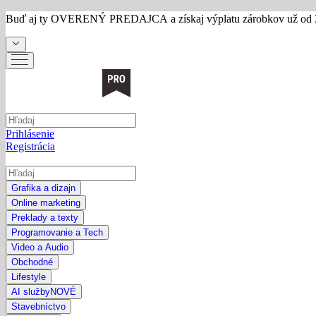
Buď aj ty
OVERENÝ PREDAJCA
a získaj výplatu zárobkov už od 
Prihlásenie
Registrácia
Grafika a dizajn
Online marketing
Preklady a texty
Programovanie a Tech
Video a Audio
Obchodné
Lifestyle
AI služby
NOVÉ
Stavebníctvo