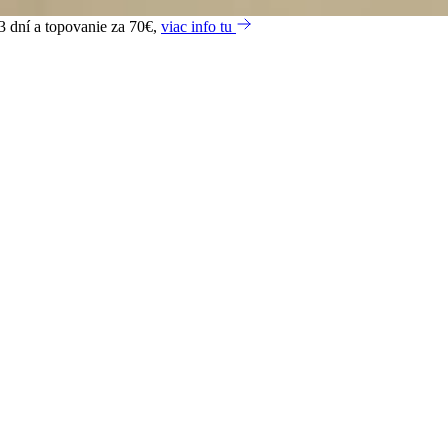
3 dní a topovanie za 70€,
viac info tu