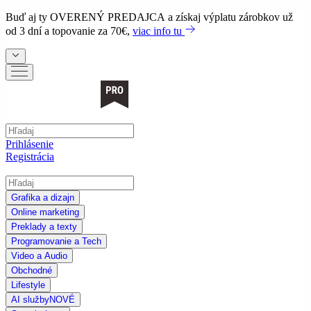
Buď aj ty
OVERENÝ PREDAJCA
a získaj výplatu zárobkov už
od 3 dní a topovanie za 70€,
viac info tu
Prihlásenie
Registrácia
Grafika a dizajn
Online marketing
Preklady a texty
Programovanie a Tech
Video a Audio
Obchodné
Lifestyle
AI služby
NOVÉ