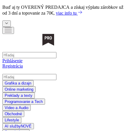
Buď aj ty
OVERENÝ PREDAJCA
a získaj výplatu zárobkov už
od 3 dní a topovanie za 70€,
viac info tu
Prihlásenie
Registrácia
Grafika a dizajn
Online marketing
Preklady a texty
Programovanie a Tech
Video a Audio
Obchodné
Lifestyle
AI služby
NOVÉ