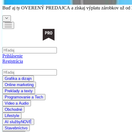
Buď aj ty
OVERENÝ PREDAJCA
a získaj výplatu zárobkov už od 
Prihlásenie
Registrácia
Grafika a dizajn
Online marketing
Preklady a texty
Programovanie a Tech
Video a Audio
Obchodné
Lifestyle
AI služby
NOVÉ
Stavebníctvo