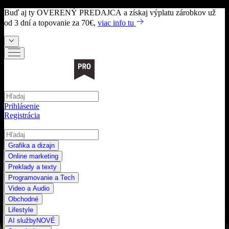
Buď aj ty
OVERENÝ PREDAJCA
a získaj výplatu zárobkov už
od 3 dní a topovanie za 70€,
viac info tu
Prihlásenie
Registrácia
Grafika a dizajn
Online marketing
Preklady a texty
Programovanie a Tech
Video a Audio
Obchodné
Lifestyle
AI služby
NOVÉ