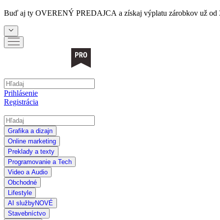
Buď aj ty
OVERENÝ PREDAJCA
a získaj výplatu zárobkov už od 
Prihlásenie
Registrácia
Grafika a dizajn
Online marketing
Preklady a texty
Programovanie a Tech
Video a Audio
Obchodné
Lifestyle
AI služby
NOVÉ
Stavebníctvo