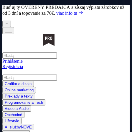
Buď aj ty
OVERENÝ PREDAJCA
a získaj výplatu zárobkov už
od 3 dní a topovanie za 70€,
viac info tu
Prihlásenie
Registrácia
Grafika a dizajn
Online marketing
Preklady a texty
Programovanie a Tech
Video a Audio
Obchodné
Lifestyle
AI služby
NOVÉ