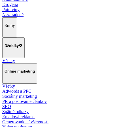
Drogéria
Potraviny
Nezaradené
Knihy
Džobíky
Všetky
Online marketing
Všetky
Adwords a PPC
Sociálny marketing
PR a postovanie článkov
SEO
Spätné odkazy
Emailová reklama
Generovanie návštevnosti
Video marketing