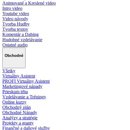
Animované a Kreslené video
Intro video
Youtube video
Video návody
Tvorba Hudby
Tvorba textov
Komentár a Dabing
Hudobné vzdelávanie
Ostatné audio
Obchodné
Všetky
Virtuálny Asistent
PROFI Virtuálny Asistent
Marketingové nápady
Prieskum trhu
Vzdelávanie a Tréningy
Online kurzy
Obchodný plán
Obchodné Nápady
Analýzy a stratégie
Projekty a granty
Finančné a daňové služby