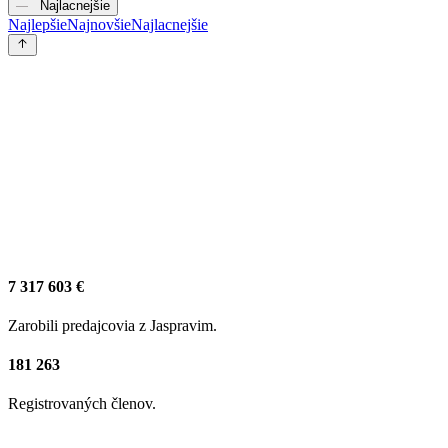
Najlacnejšie
Najlepšie
Najnovšie
Najlacnejšie
7 317 603 €
Zarobili predajcovia z Jaspravim.
181 263
Registrovaných členov.