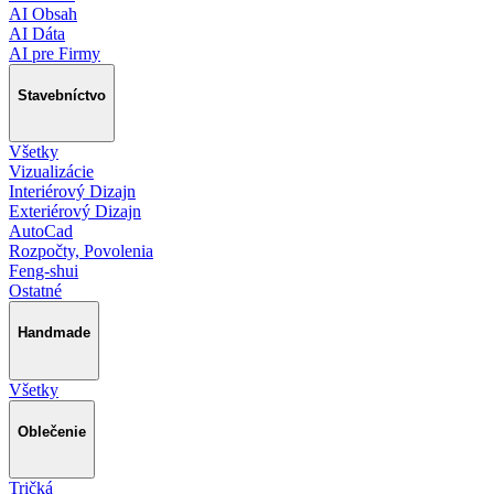
AI Obsah
AI Dáta
AI pre Firmy
Stavebníctvo
Všetky
Vizualizácie
Interiérový Dizajn
Exteriérový Dizajn
AutoCad
Rozpočty, Povolenia
Feng-shui
Ostatné
Handmade
Všetky
Oblečenie
Tričká