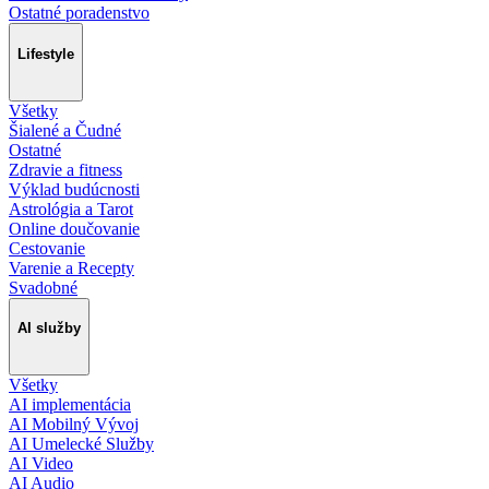
Ostatné poradenstvo
Lifestyle
Všetky
Šialené a Čudné
Ostatné
Zdravie a fitness
Výklad budúcnosti
Astrológia a Tarot
Online doučovanie
Cestovanie
Varenie a Recepty
Svadobné
AI služby
Všetky
AI implementácia
AI Mobilný Vývoj
AI Umelecké Služby
AI Video
AI Audio