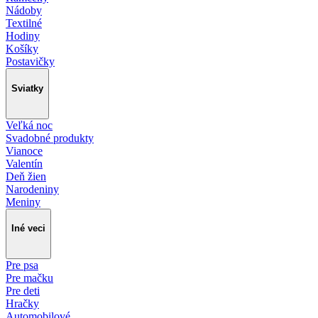
Nádoby
Textilné
Hodiny
Košíky
Postavičky
Sviatky
Veľká noc
Svadobné produkty
Vianoce
Valentín
Deň žien
Narodeniny
Meniny
Iné veci
Pre psa
Pre mačku
Pre deti
Hračky
Automobilové