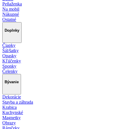
Peňaženka
Na mobil
Nákupné
Ostatné
Doplnky
Čiapky
Šál/šatky
Opasky
Kľúčenky
Sponky
Čelenky
Bývanie
Dekorácie
Stavba a záhrada
Krabica
Kuchynské
Magnetky
Obrazy
Rámčeky