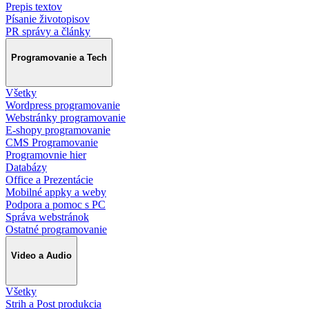
Prepis textov
Písanie životopisov
PR správy a články
Programovanie a Tech
Všetky
Wordpress programovanie
Webstránky programovanie
E-shopy programovanie
CMS Programovanie
Programovnie hier
Databázy
Office a Prezentácie
Mobilné appky a weby
Podpora a pomoc s PC
Správa webstránok
Ostatné programovanie
Video a Audio
Všetky
Strih a Post produkcia