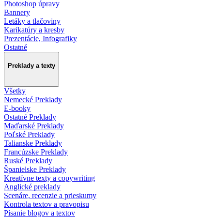
Photoshop úpravy
Bannery
Letáky a tlačoviny
Karikatúry a kresby
Prezentácie, Infografiky
Ostatné
Preklady a texty
Všetky
Nemecké Preklady
E-booky
Ostatné Preklady
Maďarské Preklady
Poľské Preklady
Talianske Preklady
Francúzske Preklady
Ruské Preklady
Španielske Preklady
Kreatívne texty a copywriting
Anglické preklady
Scenáre, recenzie a prieskumy
Kontrola textov a pravopisu
Písanie blogov a textov