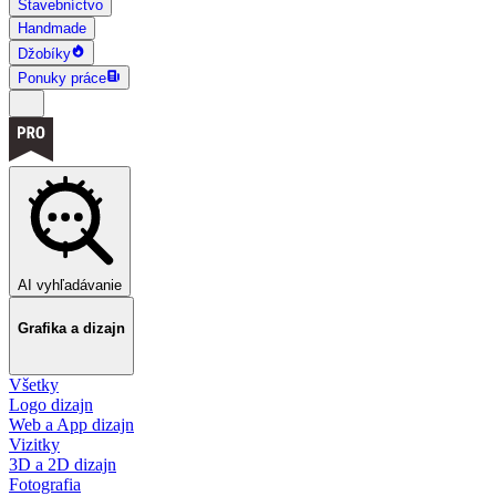
Stavebníctvo
Handmade
Džobíky
Ponuky práce
AI vyhľadávanie
Grafika a dizajn
Všetky
Logo dizajn
Web a App dizajn
Vizitky
3D a 2D dizajn
Fotografia