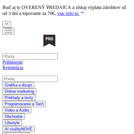
Buď aj ty
OVERENÝ PREDAJCA
a získaj výplatu zárobkov už
od 3 dní a topovanie za 70€,
viac info tu
Prihlásenie
Registrácia
Grafika a dizajn
Online marketing
Preklady a texty
Programovanie a Tech
Video a Audio
Obchodné
Lifestyle
AI služby
NOVÉ