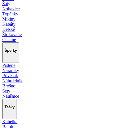
Šaty
Nohavice
Topánky
Mikiny
Kabáty
Detské
Štrikované
Ostatné
Šperky
Prstene
Náramky
Prívesok
Náhrdelník
Brošne
Sety
Náušnice
Tašky
Kabelka
Batoh