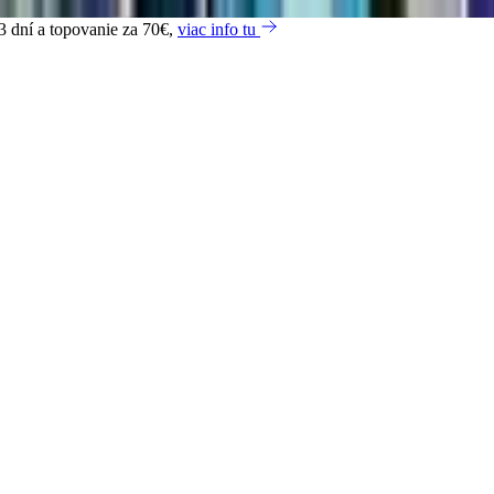
3 dní a topovanie za 70€,
viac info tu