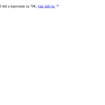
3 dní a topovanie za 70€,
viac info tu