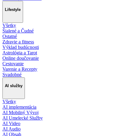
Lifestyle
Všetky
Šialené a Čudné
Ostatné
Zdravie a fitness
Výklad budúcnosti
Astrológia a Tarot
Online doučovanie
Cestovanie
Varenie a Recepty
Svadobné
AI služby
Všetky
AI implementácia
AI Mobilný Vývoj
AI Umelecké Služby
AI Video
AI Audio
AI Obsah