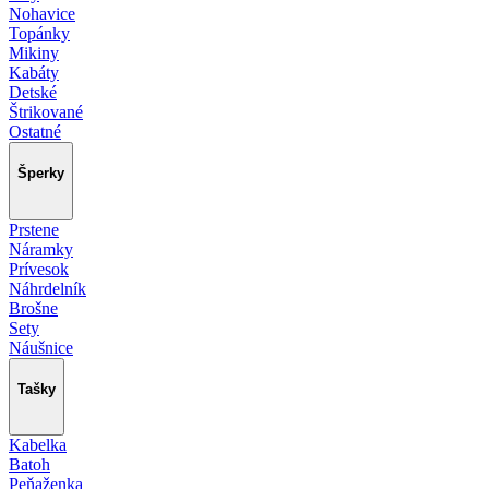
Nohavice
Topánky
Mikiny
Kabáty
Detské
Štrikované
Ostatné
Šperky
Prstene
Náramky
Prívesok
Náhrdelník
Brošne
Sety
Náušnice
Tašky
Kabelka
Batoh
Peňaženka