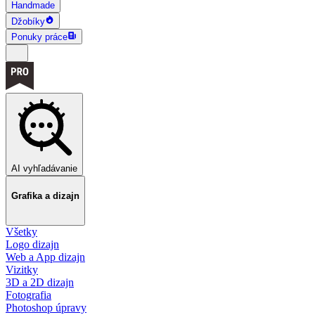
Handmade
Džobíky
Ponuky práce
AI vyhľadávanie
Grafika a dizajn
Všetky
Logo dizajn
Web a App dizajn
Vizitky
3D a 2D dizajn
Fotografia
Photoshop úpravy