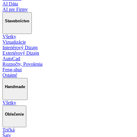
AI Dáta
AI pre Firmy
Stavebníctvo
Všetky
Vizualizácie
Interiérový Dizajn
Exteriérový Dizajn
AutoCad
Rozpočty, Povolenia
Feng-shui
Ostatné
Handmade
Všetky
Oblečenie
Tričká
Šaty