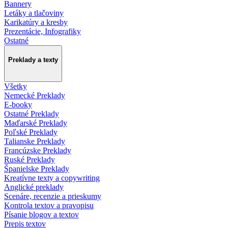
Bannery
Letáky a tlačoviny
Karikatúry a kresby
Prezentácie, Infografiky
Ostatné
Preklady a texty
Všetky
Nemecké Preklady
E-booky
Ostatné Preklady
Maďarské Preklady
Poľské Preklady
Talianske Preklady
Francúzske Preklady
Ruské Preklady
Španielske Preklady
Kreatívne texty a copywriting
Anglické preklady
Scenáre, recenzie a prieskumy
Kontrola textov a pravopisu
Písanie blogov a textov
Prepis textov