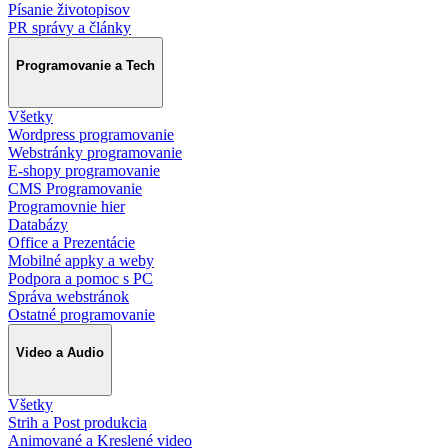
Písanie životopisov
PR správy a články
Programovanie a Tech
Všetky
Wordpress programovanie
Webstránky programovanie
E-shopy programovanie
CMS Programovanie
Programovnie hier
Databázy
Office a Prezentácie
Mobilné appky a weby
Podpora a pomoc s PC
Správa webstránok
Ostatné programovanie
Video a Audio
Všetky
Strih a Post produkcia
Animované a Kreslené video