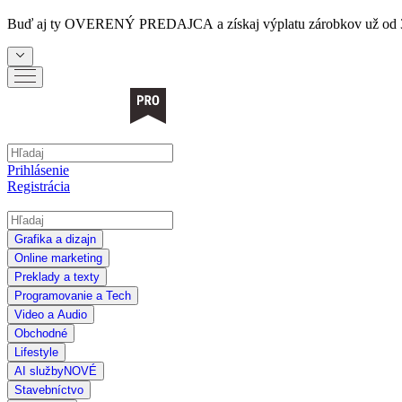
Buď aj ty
OVERENÝ PREDAJCA
a získaj výplatu zárobkov už od 
Prihlásenie
Registrácia
Grafika a dizajn
Online marketing
Preklady a texty
Programovanie a Tech
Video a Audio
Obchodné
Lifestyle
AI služby
NOVÉ
Stavebníctvo