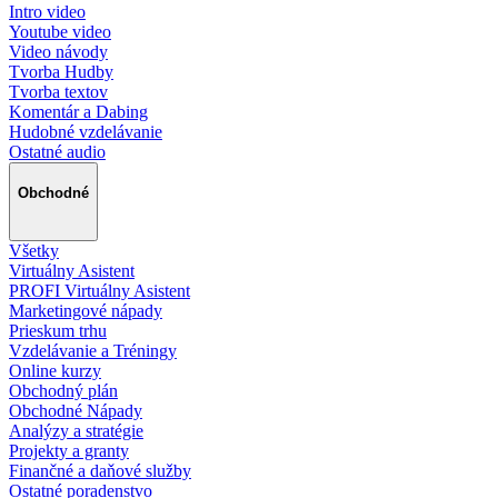
Intro video
Youtube video
Video návody
Tvorba Hudby
Tvorba textov
Komentár a Dabing
Hudobné vzdelávanie
Ostatné audio
Obchodné
Všetky
Virtuálny Asistent
PROFI Virtuálny Asistent
Marketingové nápady
Prieskum trhu
Vzdelávanie a Tréningy
Online kurzy
Obchodný plán
Obchodné Nápady
Analýzy a stratégie
Projekty a granty
Finančné a daňové služby
Ostatné poradenstvo