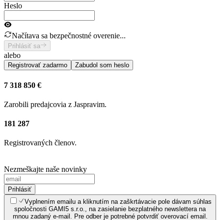
Heslo
Načítava sa bezpečnostné overenie...
Prihlásiť sa
alebo
Registrovať zadarmo
Zabudol som heslo
7 318 850 €
Zarobili predajcovia z Jaspravim.
181 287
Registrovaných členov.
Nezmeškajte naše novinky
Prihlásiť
Vyplnením emailu a kliknutím na zaškrtávacie pole dávam súhlas
spoločnosti GAMI5 s.r.o., na zasielanie bezplatného newslettera na
mnou zadaný e-mail. Pre odber je potrebné potvrdiť overovací email.