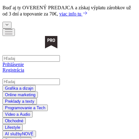
Buď aj ty
OVERENÝ PREDAJCA
a získaj výplatu zárobkov už
od 3 dní a topovanie za 70€,
viac info tu
Prihlásenie
Registrácia
Grafika a dizajn
Online marketing
Preklady a texty
Programovanie a Tech
Video a Audio
Obchodné
Lifestyle
AI služby
NOVÉ