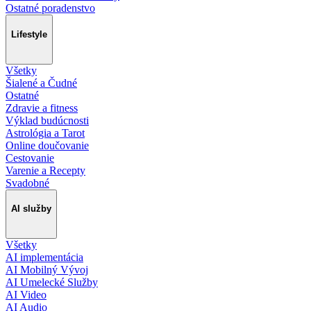
Ostatné poradenstvo
Lifestyle
Všetky
Šialené a Čudné
Ostatné
Zdravie a fitness
Výklad budúcnosti
Astrológia a Tarot
Online doučovanie
Cestovanie
Varenie a Recepty
Svadobné
AI služby
Všetky
AI implementácia
AI Mobilný Vývoj
AI Umelecké Služby
AI Video
AI Audio