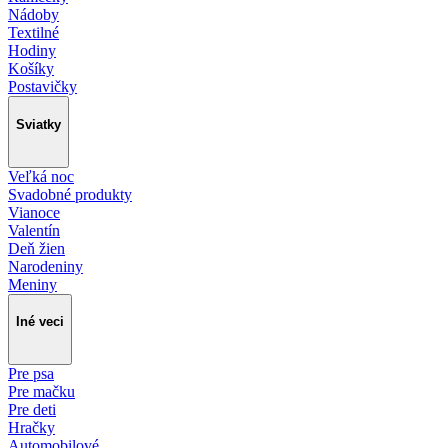
Nádoby
Textilné
Hodiny
Košíky
Postavičky
Sviatky
Veľká noc
Svadobné produkty
Vianoce
Valentín
Deň žien
Narodeniny
Meniny
Iné veci
Pre psa
Pre mačku
Pre deti
Hračky
Automobilové