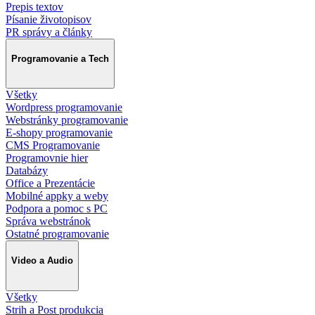
Prepis textov
Písanie životopisov
PR správy a články
Programovanie a Tech
Všetky
Wordpress programovanie
Webstránky programovanie
E-shopy programovanie
CMS Programovanie
Programovnie hier
Databázy
Office a Prezentácie
Mobilné appky a weby
Podpora a pomoc s PC
Správa webstránok
Ostatné programovanie
Video a Audio
Všetky
Strih a Post produkcia