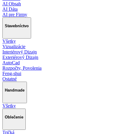
AI Obsah
AI Dáta
AI pre Firmy
Stavebníctvo
Všetky
Vizualizácie
Interiérový Dizajn
Exteriérový Dizajn
AutoCad
Rozpočty, Povolenia
Feng-shui
Ostatné
Handmade
Všetky
Oblečenie
Tričká