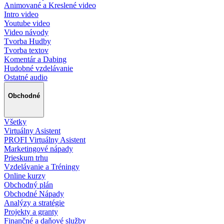
Animované a Kreslené video
Intro video
Youtube video
Video návody
Tvorba Hudby
Tvorba textov
Komentár a Dabing
Hudobné vzdelávanie
Ostatné audio
Obchodné
Všetky
Virtuálny Asistent
PROFI Virtuálny Asistent
Marketingové nápady
Prieskum trhu
Vzdelávanie a Tréningy
Online kurzy
Obchodný plán
Obchodné Nápady
Analýzy a stratégie
Projekty a granty
Finančné a daňové služby