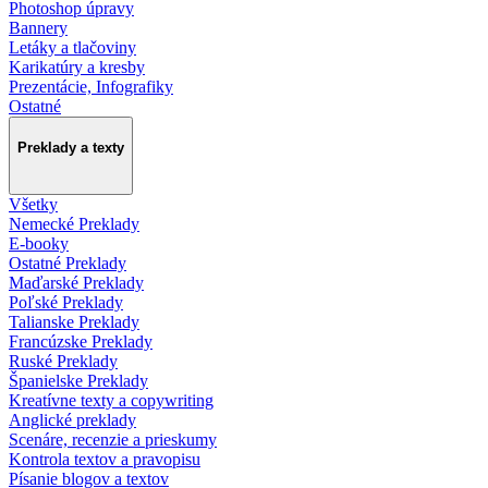
Photoshop úpravy
Bannery
Letáky a tlačoviny
Karikatúry a kresby
Prezentácie, Infografiky
Ostatné
Preklady a texty
Všetky
Nemecké Preklady
E-booky
Ostatné Preklady
Maďarské Preklady
Poľské Preklady
Talianske Preklady
Francúzske Preklady
Ruské Preklady
Španielske Preklady
Kreatívne texty a copywriting
Anglické preklady
Scenáre, recenzie a prieskumy
Kontrola textov a pravopisu
Písanie blogov a textov