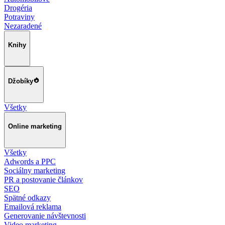
Drogéria
Potraviny
Nezaradené
Knihy
Džobíky
Všetky
Online marketing
Všetky
Adwords a PPC
Sociálny marketing
PR a postovanie článkov
SEO
Spätné odkazy
Emailová reklama
Generovanie návštevnosti
Video marketing