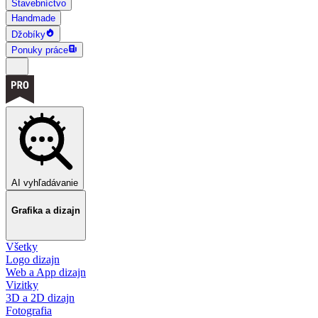
Stavebníctvo
Handmade
Džobíky
Ponuky práce
AI vyhľadávanie
Grafika a dizajn
Všetky
Logo dizajn
Web a App dizajn
Vizitky
3D a 2D dizajn
Fotografia