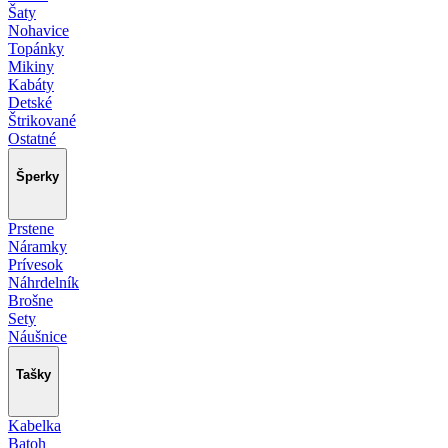
Šaty
Nohavice
Topánky
Mikiny
Kabáty
Detské
Štrikované
Ostatné
Šperky
Prstene
Náramky
Prívesok
Náhrdelník
Brošne
Sety
Náušnice
Tašky
Kabelka
Batoh