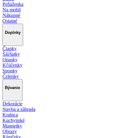
Peňaženka
Na mobil
Nákupné
Ostatné
Doplnky
Čiapky
Šál/šatky
Opasky
Kľúčenky
Sponky
Čelenky
Bývanie
Dekorácie
Stavba a záhrada
Krabica
Kuchynské
Magnetky
Obrazy
Rámčeky