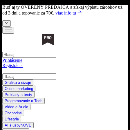
Buď aj ty
OVERENÝ PREDAJCA
a získaj výplatu zárobkov už
od 3 dní a topovanie za 70€,
viac info tu
Prihlásenie
Registrácia
Grafika a dizajn
Online marketing
Preklady a texty
Programovanie a Tech
Video a Audio
Obchodné
Lifestyle
AI služby
NOVÉ