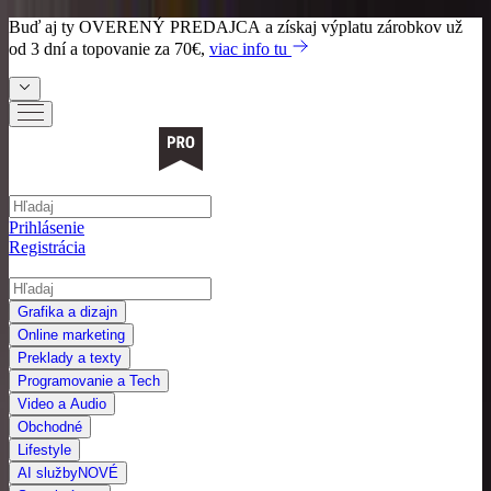
Buď aj ty
OVERENÝ PREDAJCA
a získaj výplatu zárobkov už
od 3 dní a topovanie za 70€,
viac info tu
Prihlásenie
Registrácia
Grafika a dizajn
Online marketing
Preklady a texty
Programovanie a Tech
Video a Audio
Obchodné
Lifestyle
AI služby
NOVÉ