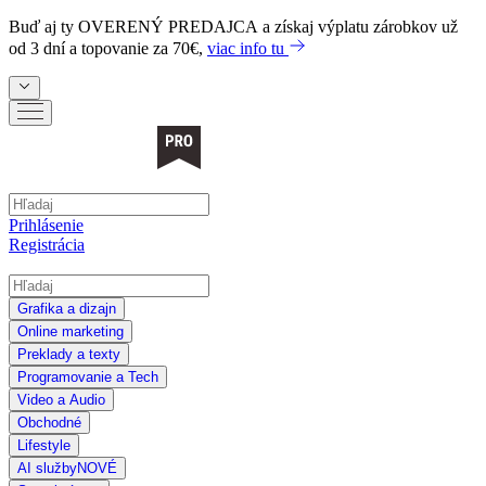
Buď aj ty
OVERENÝ PREDAJCA
a získaj výplatu zárobkov už
od 3 dní a topovanie za 70€,
viac info tu
Prihlásenie
Registrácia
Grafika a dizajn
Online marketing
Preklady a texty
Programovanie a Tech
Video a Audio
Obchodné
Lifestyle
AI služby
NOVÉ