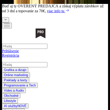
Buď aj ty
OVERENÝ PREDAJCA
a získaj výplatu zárobkov už
od 3 dní a topovanie za 70€,
viac info tu
Prihlásenie
Registrácia
Grafika a dizajn
Online marketing
Preklady a texty
Programovanie a Tech
Video a Audio
Obchodné
Lifestyle
AI služby
NOVÉ