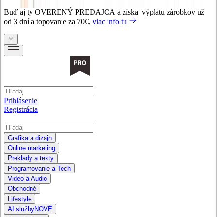
Buď aj ty
OVERENÝ PREDAJCA
a získaj výplatu zárobkov už
od 3 dní a topovanie za 70€,
viac info tu
Prihlásenie
Registrácia
Grafika a dizajn
Online marketing
Preklady a texty
Programovanie a Tech
Video a Audio
Obchodné
Lifestyle
AI služby
NOVÉ