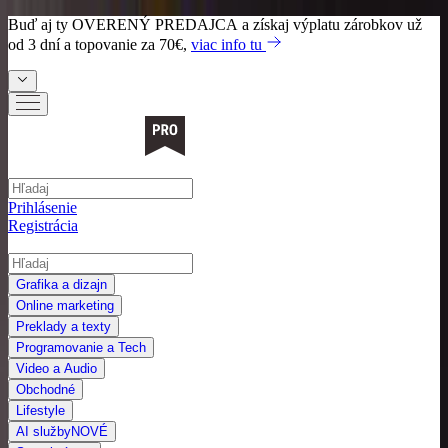
Buď aj ty
OVERENÝ PREDAJCA
a získaj výplatu zárobkov už
od 3 dní a topovanie za 70€,
viac info tu
Prihlásenie
Registrácia
Grafika a dizajn
Online marketing
Preklady a texty
Programovanie a Tech
Video a Audio
Obchodné
Lifestyle
AI služby
NOVÉ