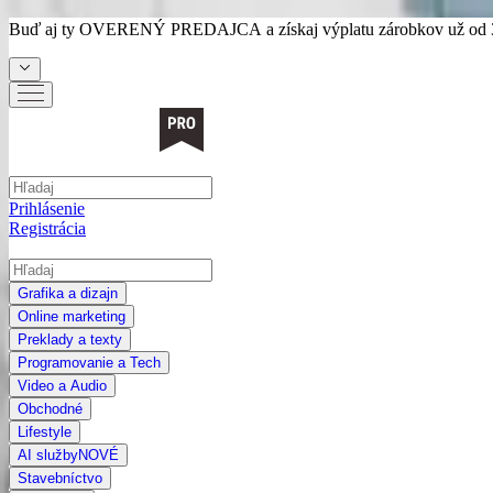
Buď aj ty
OVERENÝ PREDAJCA
a získaj výplatu zárobkov už od 
Prihlásenie
Registrácia
Grafika a dizajn
Online marketing
Preklady a texty
Programovanie a Tech
Video a Audio
Obchodné
Lifestyle
AI služby
NOVÉ
Stavebníctvo