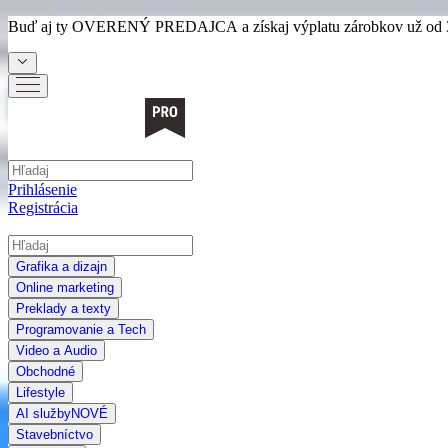
Buď aj ty
OVERENÝ PREDAJCA
a získaj výplatu zárobkov už od 
Prihlásenie
Registrácia
Grafika a dizajn
Online marketing
Preklady a texty
Programovanie a Tech
Video a Audio
Obchodné
Lifestyle
AI služby
NOVÉ
Stavebníctvo