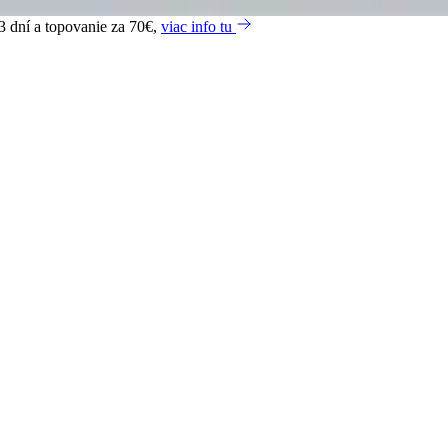
3 dní a topovanie za 70€,
viac info tu