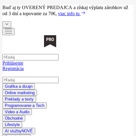
Buď aj ty
OVERENÝ PREDAJCA
a získaj výplatu zárobkov už
od 3 dní a topovanie za 70€,
viac info tu
Prihlásenie
Registrácia
Grafika a dizajn
Online marketing
Preklady a texty
Programovanie a Tech
Video a Audio
Obchodné
Lifestyle
AI služby
NOVÉ