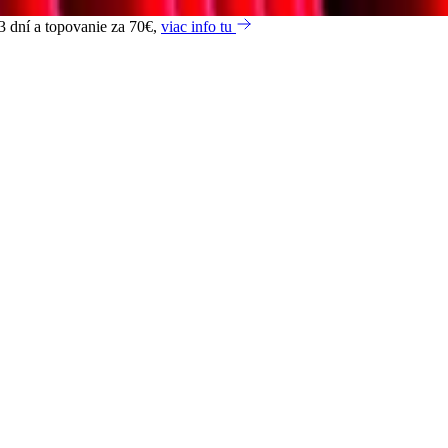
3 dní a topovanie za 70€,
viac info tu