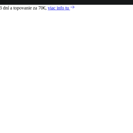
3 dní a topovanie za 70€,
viac info tu