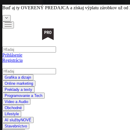
Buď aj ty
OVERENÝ PREDAJCA
a získaj výplatu zárobkov už od 
Prihlásenie
Registrácia
Grafika a dizajn
Online marketing
Preklady a texty
Programovanie a Tech
Video a Audio
Obchodné
Lifestyle
AI služby
NOVÉ
Stavebníctvo