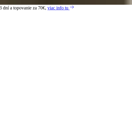
3 dní a topovanie za 70€,
viac info tu