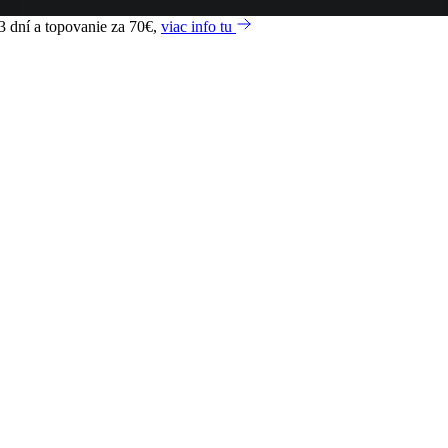
3 dní a topovanie za 70€,
viac info tu