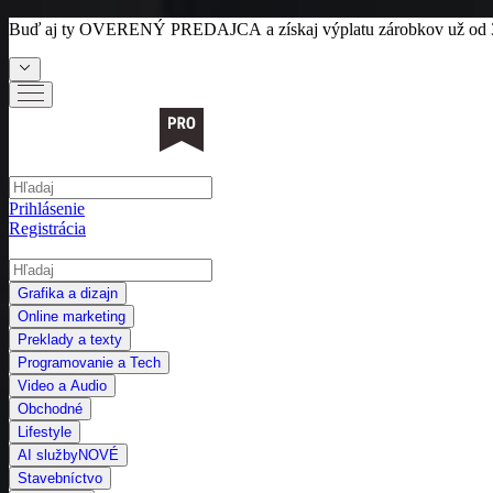
Buď aj ty
OVERENÝ PREDAJCA
a získaj výplatu zárobkov už od 
Prihlásenie
Registrácia
Grafika a dizajn
Online marketing
Preklady a texty
Programovanie a Tech
Video a Audio
Obchodné
Lifestyle
AI služby
NOVÉ
Stavebníctvo