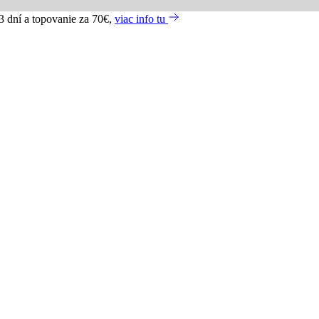
3 dní a topovanie za 70€,
viac info tu