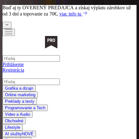
Buď aj ty
OVERENÝ PREDAJCA
a získaj výplatu zárobkov už
od 3 dní a topovanie za 70€,
viac info tu
Prihlásenie
Registrácia
Grafika a dizajn
Online marketing
Preklady a texty
Programovanie a Tech
Video a Audio
Obchodné
Lifestyle
AI služby
NOVÉ