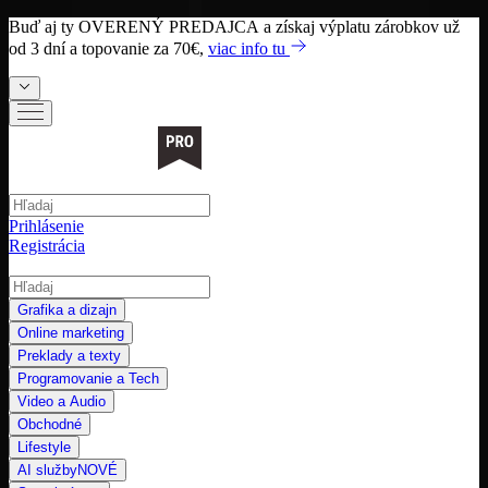
Buď aj ty
OVERENÝ PREDAJCA
a získaj výplatu zárobkov už
od 3 dní a topovanie za 70€,
viac info tu
Prihlásenie
Registrácia
Grafika a dizajn
Online marketing
Preklady a texty
Programovanie a Tech
Video a Audio
Obchodné
Lifestyle
AI služby
NOVÉ