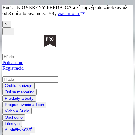
Buď aj ty
OVERENÝ PREDAJCA
a získaj výplatu zárobkov už
od 3 dní a topovanie za 70€,
viac info tu
Prihlásenie
Registrácia
Grafika a dizajn
Online marketing
Preklady a texty
Programovanie a Tech
Video a Audio
Obchodné
Lifestyle
AI služby
NOVÉ