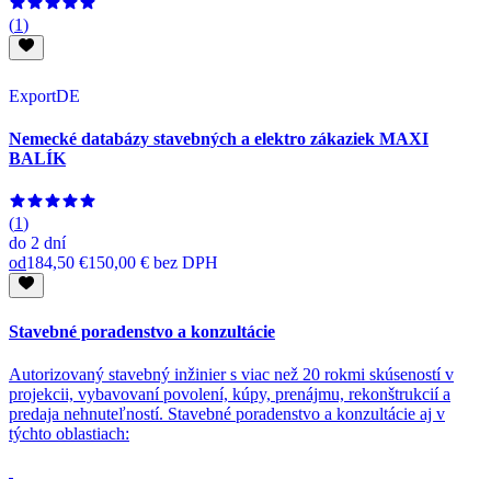
(
1
)
ExportDE
Nemecké databázy stavebných a elektro zákaziek MAXI
BALÍK
(
1
)
do
2 dní
od
184,50 €
150,00 €
bez DPH
Stavebné poradenstvo a konzultácie
Autorizovaný stavebný inžinier s viac než 20 rokmi skúseností v
projekcii, vybavovaní povolení, kúpy, prenájmu, rekonštrukcií a
predaja nehnuteľností. Stavebné poradenstvo a konzultácie aj v
týchto oblastiach: