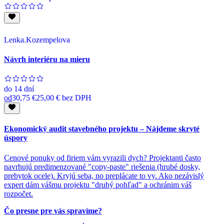
Lenka.Kozempelova
Návrh interiéru na mieru
do
14 dní
od
30,75 €
25,00 €
bez DPH
Ekonomický audit stavebného projektu – Nájdeme skryté
úspory
Cenové ponuky od firiem vám vyrazili dych? Projektanti často
navrhujú predimenzované "copy-paste" riešenia (hrubé dosky,
prebytok ocele). Kryjú seba, no preplácate to vy. Ako nezávislý
expert dám vášmu projektu "druhý pohľad" a ochránim váš
rozpočet.
Čo presne pre vás spravíme?