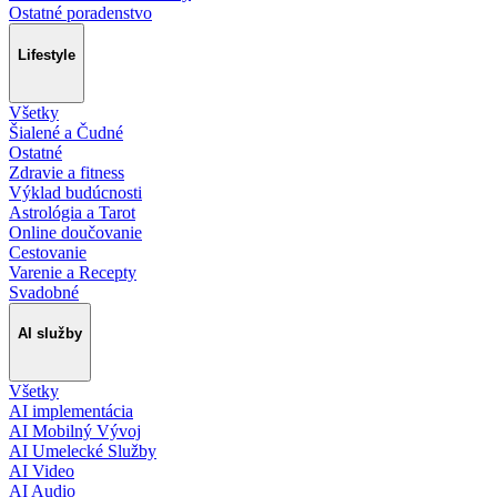
Ostatné poradenstvo
Lifestyle
Všetky
Šialené a Čudné
Ostatné
Zdravie a fitness
Výklad budúcnosti
Astrológia a Tarot
Online doučovanie
Cestovanie
Varenie a Recepty
Svadobné
AI služby
Všetky
AI implementácia
AI Mobilný Vývoj
AI Umelecké Služby
AI Video
AI Audio