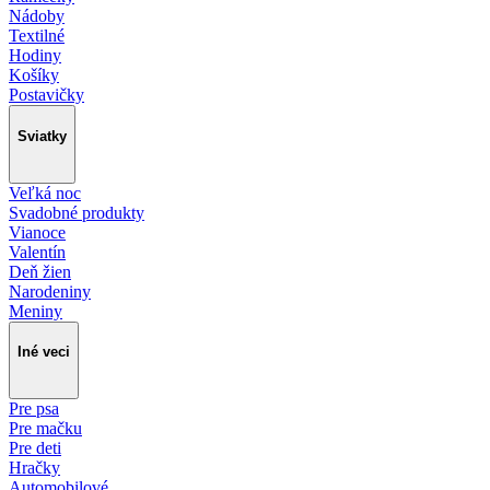
Nádoby
Textilné
Hodiny
Košíky
Postavičky
Sviatky
Veľká noc
Svadobné produkty
Vianoce
Valentín
Deň žien
Narodeniny
Meniny
Iné veci
Pre psa
Pre mačku
Pre deti
Hračky
Automobilové