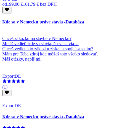
od
199,00 €
161,79 €
bez DPH
Kde sa v Nemecku práve stavia -Databáza
Chceš zákazku na stavbe v Nemecku?
Musíš vedieť kde sa stavia, čo sa stavia…
Chceš vedieť kto zákazku získal a spojiť sa s ním?
Mám pre Teba zdroj kde môžeš toto všetko sledovať.
Máš otázky, napíš mi.
ExportDE
(
1
)
ExportDE
Kde sa v Nemecku práve stavia -Databáza