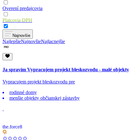
Overení predajcovia
Platcovia DPH
Najnovšie
Najlepšie
Najnovšie
Najlacnejšie
Ja spravím Vypracujem projekt bleskozvodu - malé objekty
Vypracujem projekt bleskozvodu pre
rodinné domy
menšie objekty občianskej zástavby
the.force8