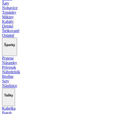
Šaty
Nohavice
Topánky
Mikiny
Kabáty
Detské
Štrikované
Ostatné
Šperky
Prstene
Náramky
Prívesok
Náhrdelník
Brošne
Sety
Náušnice
Tašky
Kabelka
Batoh