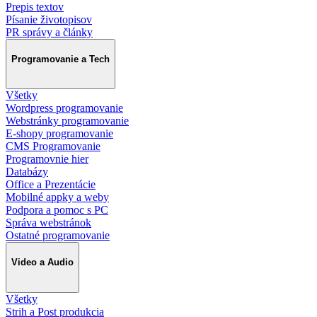
Prepis textov
Písanie životopisov
PR správy a články
Programovanie a Tech
Všetky
Wordpress programovanie
Webstránky programovanie
E-shopy programovanie
CMS Programovanie
Programovnie hier
Databázy
Office a Prezentácie
Mobilné appky a weby
Podpora a pomoc s PC
Správa webstránok
Ostatné programovanie
Video a Audio
Všetky
Strih a Post produkcia