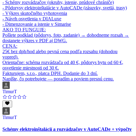
- Schémy rozvádzačov (okruhy, istenie, prúdové chrániče)
- Pôdorysy elektroinštalácie v AutoCADe (zásuvky, svetlá, trasy)
- Výkres skutočného vyhotovenia
- Návrh osvetlenia v DIALuxe
- Dimenzovanie a istenie v Simarise
AKO TO FUNGUJE:
Pošlete podklad (pôdorys, foto, zadanie) → dohodneme rozsah →
dostanete výkres v PDF aj DWG.
CENA:
25€ bez dph/hod alebo pevná cena podľa rozsahu (dohodou
vopred).
Orientačne: schéma rozvádzača od 40 €, pôdorys bytu od 60 €,
osvetlenie miestnosti od 30 €.
Fakturujem, s.r.o., platca DPH. Dodanie do 3 dní.
Napíšte, čo potrebujete — poradím a poviem presnú cenu.
TimurT
TimurT
Schémy elektroinštalácií a rozvádzačov v AutoCADe + výpočty