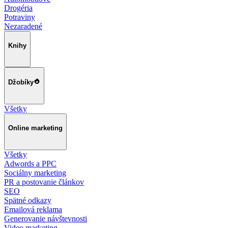
Drogéria
Potraviny
Nezaradené
Knihy
Džobíky
Všetky
Online marketing
Všetky
Adwords a PPC
Sociálny marketing
PR a postovanie článkov
SEO
Spätné odkazy
Emailová reklama
Generovanie návštevnosti
Video marketing