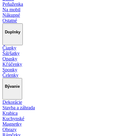
Peňaženka
Na mobil
Nákupné
Ostatné
Doplnky
Čiapky
Šál/šatky
Opasky
Kľúčenky
Sponky
Čelenky
Bývanie
Dekorácie
Stavba a záhrada
Krabica
Kuchynské
Magnetky
Obrazy
Rámčeky