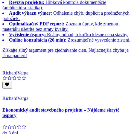
Revízia projektu:
Hĺbková kontrola dokumentácie
(architektúra, statika).
Audit výkazu výmer:
Odhalenie chýb, duplicít a predražených
položiek.
Optimalizačný PDF report:
Zoznam úprav, kde zmenou
materiálu ušetríte bez straty kvality.
Vyčíslenie úspory:
Reálny odhad, o koľko klesne cena stavby.
Online konzultácia (20 min):
Zrozumiteľné vysvetlenie zistení.
Získajte silný argument pre zjednávanie cien. Najlacnejšia chyba je
tá na papieri!
RichardVarga
RichardVarga
Ekonomický audit stavebného projektu – Nájdeme skryté
úspory
do
3 dní