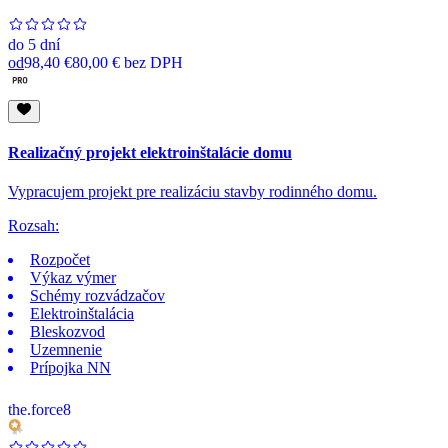
do
5 dní
od
98,40 €
80,00 €
bez DPH
Realizačný projekt elektroinštalácie domu
Vypracujem projekt pre realizáciu stavby rodinného domu.
Rozsah:
Rozpočet
Výkaz výmer
Schémy rozvádzačov
Elektroinštalácia
Bleskozvod
Uzemnenie
Prípojka NN
the.force8