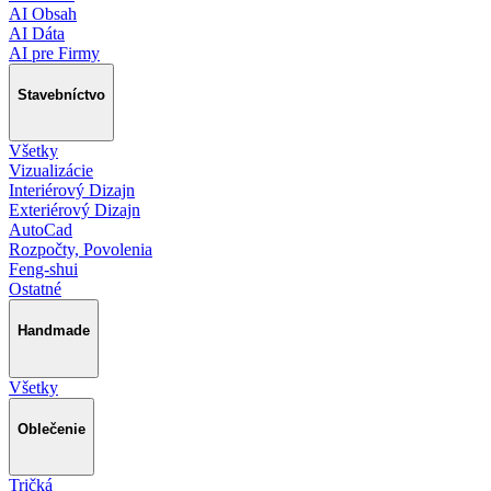
AI Obsah
AI Dáta
AI pre Firmy
Stavebníctvo
Všetky
Vizualizácie
Interiérový Dizajn
Exteriérový Dizajn
AutoCad
Rozpočty, Povolenia
Feng-shui
Ostatné
Handmade
Všetky
Oblečenie
Tričká