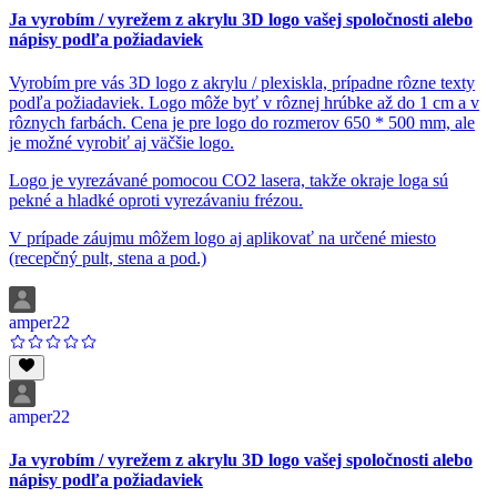
Ja vyrobím / vyrežem z akrylu 3D logo vašej spoločnosti alebo
nápisy podľa požiadaviek
Vyrobím pre vás 3D logo z akrylu / plexiskla, prípadne rôzne texty
podľa požiadaviek. Logo môže byť v rôznej hrúbke až do 1 cm a v
rôznych farbách. Cena je pre logo do rozmerov 650 * 500 mm, ale
je možné vyrobiť aj väčšie logo.
Logo je vyrezávané pomocou CO2 lasera, takže okraje loga sú
pekné a hladké oproti vyrezávaniu frézou.
V prípade záujmu môžem logo aj aplikovať na určené miesto
(recepčný pult, stena a pod.)
amper22
amper22
Ja vyrobím / vyrežem z akrylu 3D logo vašej spoločnosti alebo
nápisy podľa požiadaviek