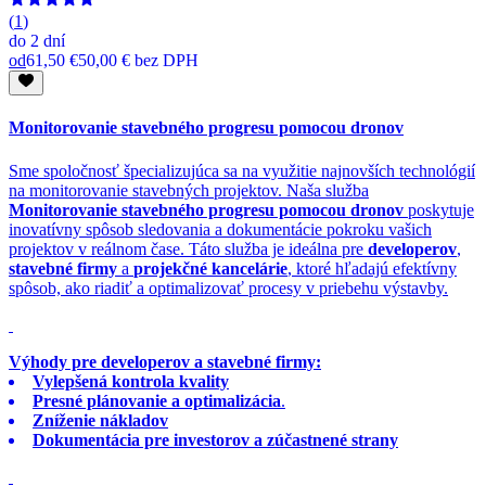
(
1
)
do
2 dní
od
61,50 €
50,00 €
bez DPH
Monitorovanie stavebného progresu pomocou dronov
Sme spoločnosť špecializujúca sa na využitie najnovších technológií
na monitorovanie stavebných projektov. Naša služba
Monitorovanie stavebného progresu pomocou dronov
poskytuje
inovatívny spôsob sledovania a dokumentácie pokroku vašich
projektov v reálnom čase. Táto služba je ideálna pre
developerov
,
stavebné firmy
a
projekčné kancelárie
, ktoré hľadajú efektívny
spôsob, ako riadiť a optimalizovať procesy v priebehu výstavby.
Výhody pre developerov a stavebné firmy:
Vylepšená kontrola kvality
Presné plánovanie a optimalizácia
.
Zníženie nákladov
Dokumentácia pre investorov a zúčastnené strany