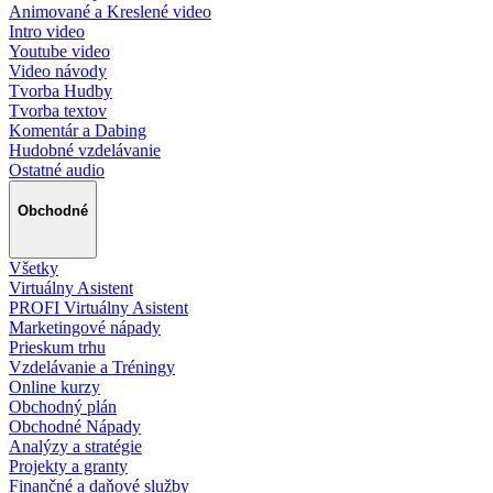
Animované a Kreslené video
Intro video
Youtube video
Video návody
Tvorba Hudby
Tvorba textov
Komentár a Dabing
Hudobné vzdelávanie
Ostatné audio
Obchodné
Všetky
Virtuálny Asistent
PROFI Virtuálny Asistent
Marketingové nápady
Prieskum trhu
Vzdelávanie a Tréningy
Online kurzy
Obchodný plán
Obchodné Nápady
Analýzy a stratégie
Projekty a granty
Finančné a daňové služby