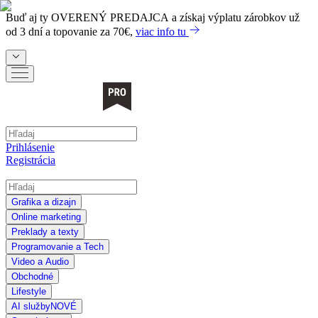
Buď aj ty
OVERENÝ PREDAJCA
a získaj výplatu zárobkov už
od 3 dní a topovanie za 70€,
viac info tu
Prihlásenie
Registrácia
Grafika a dizajn
Online marketing
Preklady a texty
Programovanie a Tech
Video a Audio
Obchodné
Lifestyle
AI služby
NOVÉ