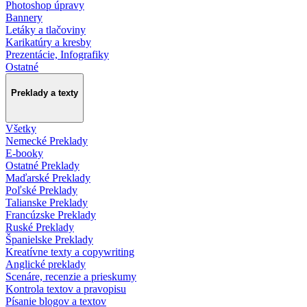
Photoshop úpravy
Bannery
Letáky a tlačoviny
Karikatúry a kresby
Prezentácie, Infografiky
Ostatné
Preklady a texty
Všetky
Nemecké Preklady
E-booky
Ostatné Preklady
Maďarské Preklady
Poľské Preklady
Talianske Preklady
Francúzske Preklady
Ruské Preklady
Španielske Preklady
Kreatívne texty a copywriting
Anglické preklady
Scenáre, recenzie a prieskumy
Kontrola textov a pravopisu
Písanie blogov a textov