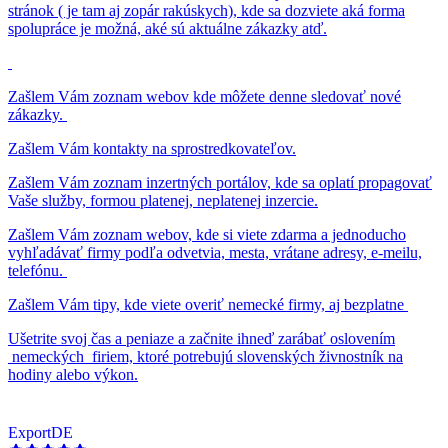
stránok ( je tam aj zopár rakúskych), kde sa dozviete aká forma
spolupráce je možná, aké sú aktuálne zákazky atď.
Zašlem Vám zoznam webov kde môžete denne sledovať nové
zákazky.
Zašlem Vám kontakty na sprostredkovateľov.
Zašlem Vám zoznam inzertných portálov, kde sa oplatí propagovať
Vaše služby, formou platenej, neplatenej inzercie.
Zašlem Vám zoznam webov, kde si viete zdarma a jednoducho
vyhľadávať firmy podľa odvetvia, mesta, vrátane adresy, e-meilu,
telefónu.
Zašlem Vám tipy, kde viete overiť nemecké firmy, aj bezplatne
Ušetrite svoj čas a peniaze a začnite ihneď zarábať oslovením
nemeckých firiem, ktoré potrebujú slovenských živnostník na
hodiny alebo výkon.
ExportDE