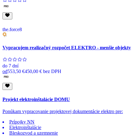
the.force8
Vypracujem realizačný rozpočet ELEKTRO - menšie objekty
do
7 dní
od
553,50 €
450,00 €
bez DPH
Projekt elektroinštalácie DOMU
Ponúkam vypracovanie projektovej dokumentácie elektro pre:
Prípojky NN
Elektroinštalácie
Bleskozvod a uzemnenie