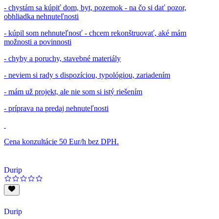
- chystám sa kúpiť dom, byt, pozemok - na čo si dať pozor,
obhliadka nehnuteľnosti
- kúpil som nehnuteľnosť - chcem rekonštruovať, aké mám
možnosti a povinnosti
- chyby a poruchy, stavebné materiály
- neviem si rady s dispozíciou, typológiou, zariadením
- mám už projekt, ale nie som si istý riešením
- príprava na predaj nehnuteľnosti
Cena konzultácie 50 Eur/h bez DPH.
Durip
Durip