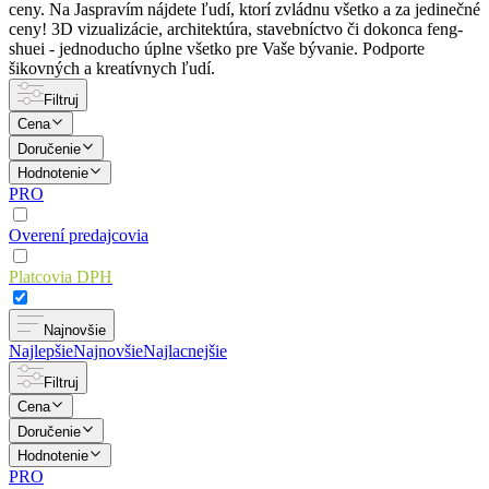
ceny. Na Jaspravím nájdete ľudí, ktorí zvládnu všetko a za jedinečné
ceny! 3D vizualizácie, architektúra, stavebníctvo či dokonca feng-
shuei - jednoducho úplne všetko pre Vaše bývanie. Podporte
šikovných a kreatívnych ľudí.
Filtruj
Cena
Doručenie
Hodnotenie
PRO
Overení predajcovia
Platcovia DPH
Najnovšie
Najlepšie
Najnovšie
Najlacnejšie
Filtruj
Cena
Doručenie
Hodnotenie
PRO