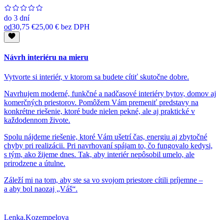
do
3 dní
od
30,75 €
25,00 €
bez DPH
Návrh interiéru na mieru
Vytvorte si interiér, v ktorom sa budete cítiť skutočne dobre.
Navrhujem moderné, funkčné a nadčasové interiéry bytov, domov aj
komerčných priestorov. Pomôžem Vám premeniť predstavy na
konkrétne riešenie, ktoré bude nielen pekné, ale aj praktické v
každodennom živote.
Spolu nájdeme riešenie, ktoré Vám ušetrí čas, energiu aj zbytočné
chyby pri realizácii. Pri navrhovaní spájam to, čo fungovalo kedysi,
s tým, ako žijeme dnes. Tak, aby interiér nepôsobil umelo, ale
prirodzene a útulne.
Záleží mi na tom, aby ste sa vo svojom priestore cítili príjemne –
a aby bol naozaj „Váš“.
Lenka.Kozempelova