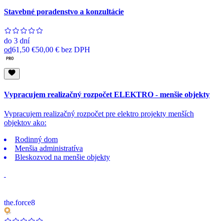
Stavebné poradenstvo a konzultácie
do
3 dní
od
61,50 €
50,00 €
bez DPH
Vypracujem realizačný rozpočet ELEKTRO - menšie objekty
Vypracujem realizačný rozpočet pre elektro projekty menších
objektov ako:
Rodinný dom
Menšia administratíva
Bleskozvod na menšie objekty
the.force8