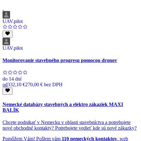
UAV.pilot
UAV.pilot
Monitorovanie stavebného progresu pomocou dronov
do
14 dní
od
332,10 €
270,00 €
bez DPH
Nemecké databázy stavebných a elektro zákaziek MAXI
BALÍK
Chcete podnikať v Nemecku v oblasti stavebníctva a potrebujete
nové obchodné kontakty? Potrebujete vedieť kde sú nové zákazky?
Pomôžem Vám! Pošlem vám
110 nemeckých kontaktov
, web