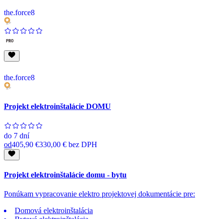
the.force8
the.force8
Projekt elektroinštalácie DOMU
do
7 dní
od
405,90 €
330,00 €
bez DPH
Projekt elektroinštalácie domu - bytu
Ponúkam vypracovanie elektro projektovej dokumentácie pre:
Domová elektroinštalácia