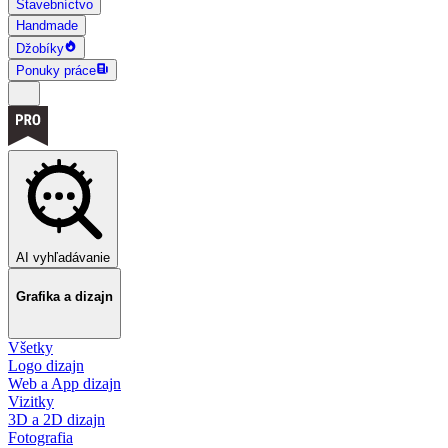
Stavebníctvo
Handmade
Džobíky
Ponuky práce
AI vyhľadávanie
Grafika a dizajn
Všetky
Logo dizajn
Web a App dizajn
Vizitky
3D a 2D dizajn
Fotografia