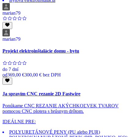
Bytová elektroinštalácia
marian79
marian79
Projekt elektroinštalácie domu - bytu
do
7 dní
od
369,00 €
300,00 €
bez DPH
Ja spravím CNC rezanie 2D Fastwire
Ponúkame CNC REZANIE AKÝCHKOĽVEK TVAROV
pomocou CNC plotera s brúsnym drôtom.
IDEÁLNE PRE:
POLYURETÁNOVÉ PENY (PU alebo PUR)