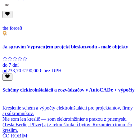
the.force8
Ja spravím Vypracujem projekt bleskozvodu - malé objekty
do
7 dní
od
233,70 €
190,00 €
bez DPH
Schémy elektroinštalácií a rozvádzačov v AutoCADe + výpočty
Kreslenie schém a výpočty elektroinštalácií pre projektantov, firmy
aj súkromníkov.
Nie som len kreslič — som elektroinžinier s praxou z priemyslu
(Tesla Berlín, Pfizer) aj z rekonštrukcií bytov. Rozumiem tomu, čo
kreslím.
ČO ROBÍM: