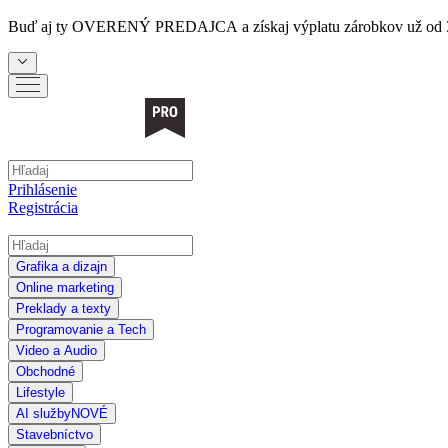
Buď aj ty
OVERENÝ PREDAJCA
a získaj výplatu zárobkov už od 
Prihlásenie
Registrácia
Grafika a dizajn
Online marketing
Preklady a texty
Programovanie a Tech
Video a Audio
Obchodné
Lifestyle
AI služby
NOVÉ
Stavebníctvo