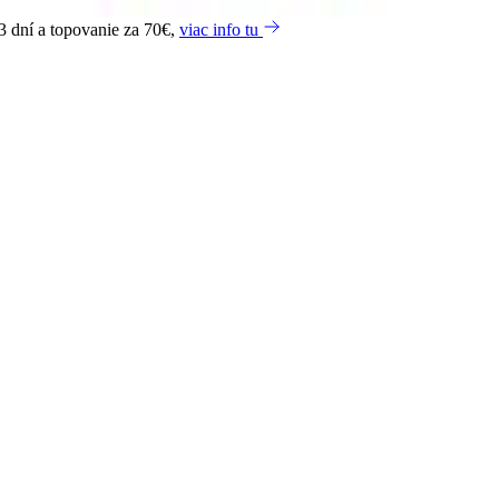
3 dní a topovanie za 70€,
viac info tu