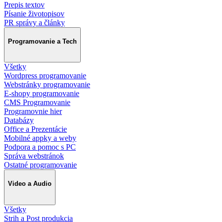
Prepis textov
Písanie životopisov
PR správy a články
Programovanie a Tech
Všetky
Wordpress programovanie
Webstránky programovanie
E-shopy programovanie
CMS Programovanie
Programovnie hier
Databázy
Office a Prezentácie
Mobilné appky a weby
Podpora a pomoc s PC
Správa webstránok
Ostatné programovanie
Video a Audio
Všetky
Strih a Post produkcia