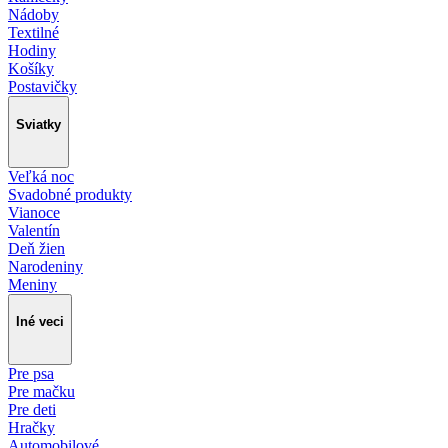
Nádoby
Textilné
Hodiny
Košíky
Postavičky
Sviatky
Veľká noc
Svadobné produkty
Vianoce
Valentín
Deň žien
Narodeniny
Meniny
Iné veci
Pre psa
Pre mačku
Pre deti
Hračky
Automobilové