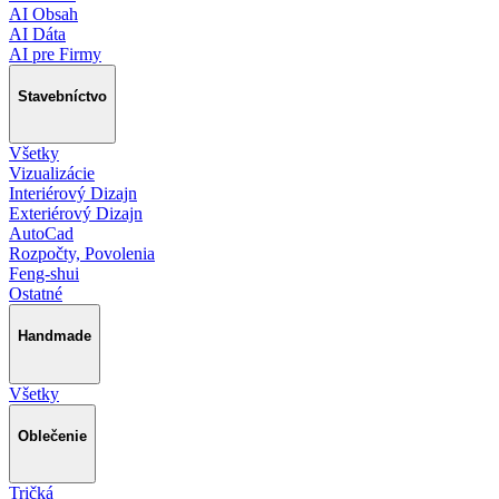
AI Obsah
AI Dáta
AI pre Firmy
Stavebníctvo
Všetky
Vizualizácie
Interiérový Dizajn
Exteriérový Dizajn
AutoCad
Rozpočty, Povolenia
Feng-shui
Ostatné
Handmade
Všetky
Oblečenie
Tričká