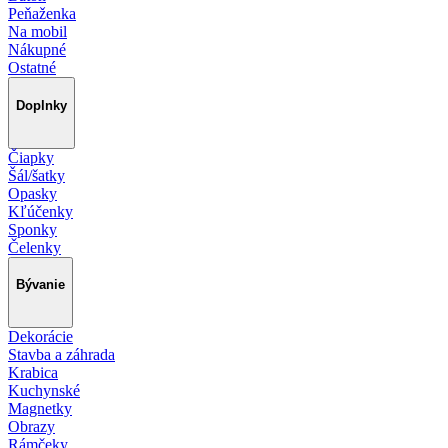
Peňaženka
Na mobil
Nákupné
Ostatné
Doplnky
Čiapky
Šál/šatky
Opasky
Kľúčenky
Sponky
Čelenky
Bývanie
Dekorácie
Stavba a záhrada
Krabica
Kuchynské
Magnetky
Obrazy
Rámčeky