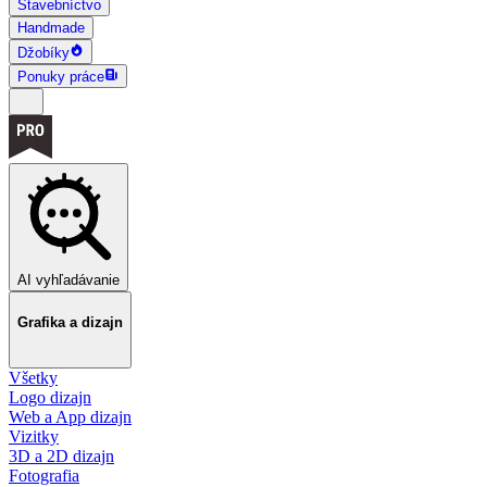
Stavebníctvo
Handmade
Džobíky
Ponuky práce
AI vyhľadávanie
Grafika a dizajn
Všetky
Logo dizajn
Web a App dizajn
Vizitky
3D a 2D dizajn
Fotografia