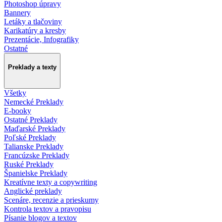
Photoshop úpravy
Bannery
Letáky a tlačoviny
Karikatúry a kresby
Prezentácie, Infografiky
Ostatné
Preklady a texty
Všetky
Nemecké Preklady
E-booky
Ostatné Preklady
Maďarské Preklady
Poľské Preklady
Talianske Preklady
Francúzske Preklady
Ruské Preklady
Španielske Preklady
Kreatívne texty a copywriting
Anglické preklady
Scenáre, recenzie a prieskumy
Kontrola textov a pravopisu
Písanie blogov a textov