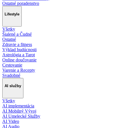
Ostatné poradenstvo
Lifestyle
Všetky
Šialené a Čudné
Ostatné
Zdravie a fitness
Výklad budúcnosti
Astrológia a Tarot
Online doučovanie
Cestovanie
Varenie a Recepty
Svadobné
AI služby
Všetky
AI implementácia
AI Mobilný Vývoj
AI Umelecké Služby
AI Video
AI Audio