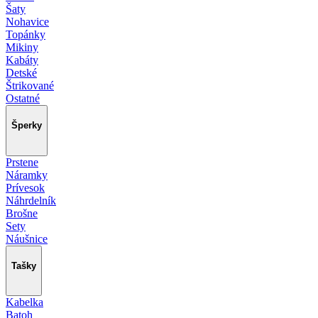
Šaty
Nohavice
Topánky
Mikiny
Kabáty
Detské
Štrikované
Ostatné
Šperky
Prstene
Náramky
Prívesok
Náhrdelník
Brošne
Sety
Náušnice
Tašky
Kabelka
Batoh