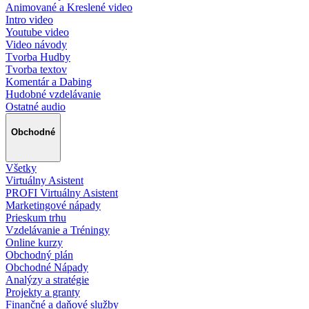
Animované a Kreslené video
Intro video
Youtube video
Video návody
Tvorba Hudby
Tvorba textov
Komentár a Dabing
Hudobné vzdelávanie
Ostatné audio
Obchodné
Všetky
Virtuálny Asistent
PROFI Virtuálny Asistent
Marketingové nápady
Prieskum trhu
Vzdelávanie a Tréningy
Online kurzy
Obchodný plán
Obchodné Nápady
Analýzy a stratégie
Projekty a granty
Finančné a daňové služby