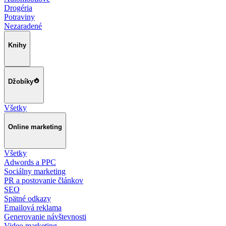
Drogéria
Potraviny
Nezaradené
Knihy
Džobíky
Všetky
Online marketing
Všetky
Adwords a PPC
Sociálny marketing
PR a postovanie článkov
SEO
Spätné odkazy
Emailová reklama
Generovanie návštevnosti
Video marketing