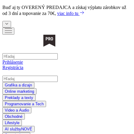
Buď aj ty
OVERENÝ PREDAJCA
a získaj výplatu zárobkov už
od 3 dní a topovanie za 70€,
viac info tu
Prihlásenie
Registrácia
Grafika a dizajn
Online marketing
Preklady a texty
Programovanie a Tech
Video a Audio
Obchodné
Lifestyle
AI služby
NOVÉ