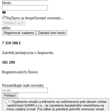
Heslo
Načítava sa bezpečnostné overenie...
Prihlásiť sa
alebo
Registrovať zadarmo
Zabudol som heslo
7 319 598 €
Zarobili predajcovia z Jaspravim.
181 299
Registrovaných členov.
Nezmeškajte naše novinky
Prihlásiť
Vyplnením emailu a kliknutím na zaškrtávacie pole dávam súhlas
spoločnosti GAMI5 s.r.o., na zasielanie bezplatného newslettera na
mnou zadaný e-mail. Pre odber je potrebné potvrdiť overovací email.