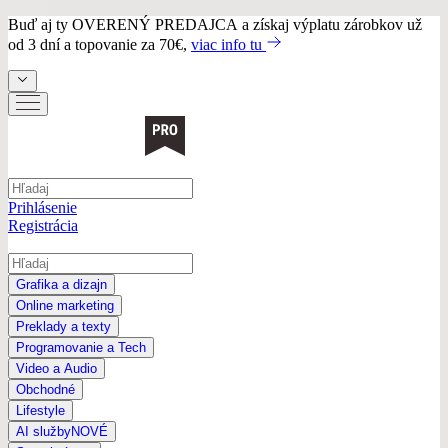
Buď aj ty
OVERENÝ PREDAJCA
a získaj výplatu zárobkov už
od 3 dní a topovanie za 70€,
viac info tu
Prihlásenie
Registrácia
Grafika a dizajn
Online marketing
Preklady a texty
Programovanie a Tech
Video a Audio
Obchodné
Lifestyle
AI služby
NOVÉ