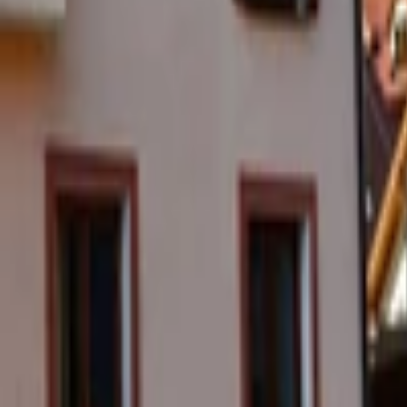
AI Dáta
AI pre Firmy
Stavebníctvo
Všetky
Vizualizácie
Interiérový Dizajn
Exteriérový Dizajn
AutoCad
Rozpočty, Povolenia
Feng-shui
Ostatné
Handmade
Všetky
Oblečenie
Tričká
Šaty