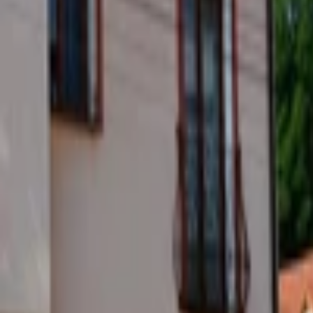
Lifestyle
Všetky
Šialené a Čudné
Ostatné
Zdravie a fitness
Výklad budúcnosti
Astrológia a Tarot
Online doučovanie
Cestovanie
Varenie a Recepty
Svadobné
AI služby
Všetky
AI implementácia
AI Mobilný Vývoj
AI Umelecké Služby
AI Video
AI Audio
AI Obsah