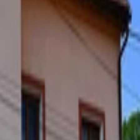
Intro video
Youtube video
Video návody
Tvorba Hudby
Tvorba textov
Komentár a Dabing
Hudobné vzdelávanie
Ostatné audio
Obchodné
Všetky
Virtuálny Asistent
PROFI Virtuálny Asistent
Marketingové nápady
Prieskum trhu
Vzdelávanie a Tréningy
Online kurzy
Obchodný plán
Obchodné Nápady
Analýzy a stratégie
Projekty a granty
Finančné a daňové služby
Ostatné poradenstvo