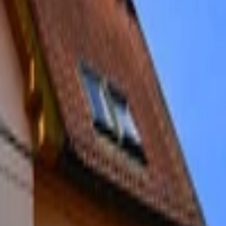
Písanie životopisov
PR správy a články
Programovanie a Tech
Všetky
Wordpress programovanie
Webstránky programovanie
E-shopy programovanie
CMS Programovanie
Programovnie hier
Databázy
Office a Prezentácie
Mobilné appky a weby
Podpora a pomoc s PC
Správa webstránok
Ostatné programovanie
Video a Audio
Všetky
Strih a Post produkcia
Animované a Kreslené video