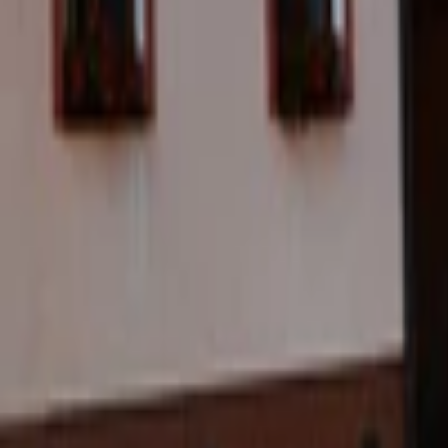
Nohavice
Topánky
Mikiny
Kabáty
Detské
Štrikované
Ostatné
Šperky
Prstene
Náramky
Prívesok
Náhrdelník
Brošne
Sety
Náušnice
Tašky
Kabelka
Batoh
Peňaženka