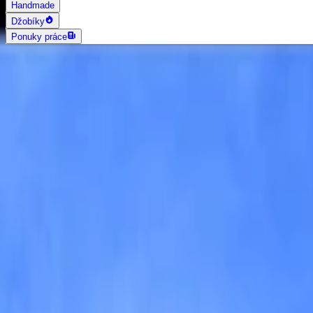
Handmade
Džobíky
Ponuky práce
AI vyhľadávanie
Grafika a dizajn
Všetky
Logo dizajn
Web a App dizajn
Vizitky
3D a 2D dizajn
Fotografia
Photoshop úpravy