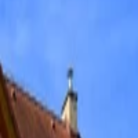
Bannery
Letáky a tlačoviny
Karikatúry a kresby
Prezentácie, Infografiky
Ostatné
Preklady a texty
Všetky
Nemecké Preklady
E-booky
Ostatné Preklady
Maďarské Preklady
Poľské Preklady
Talianske Preklady
Francúzske Preklady
Ruské Preklady
Španielske Preklady
Kreatívne texty a copywriting
Anglické preklady
Scenáre, recenzie a prieskumy
Kontrola textov a pravopisu
Písanie blogov a textov
Prepis textov