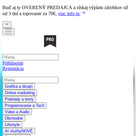
Buď aj ty
OVERENÝ PREDAJCA
a získaj výplatu zárobkov už
od 3 dní a topovanie za 70€,
viac info tu
Prihlásenie
Registrácia
Grafika a dizajn
Online marketing
Preklady a texty
Programovanie a Tech
Video a Audio
Obchodné
Lifestyle
AI služby
NOVÉ