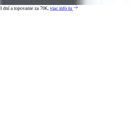
3 dní a topovanie za 70€,
viac info tu