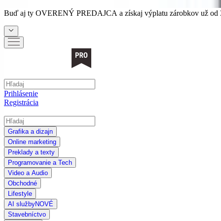
Buď aj ty
OVERENÝ PREDAJCA
a získaj výplatu zárobkov už od 
Prihlásenie
Registrácia
Grafika a dizajn
Online marketing
Preklady a texty
Programovanie a Tech
Video a Audio
Obchodné
Lifestyle
AI služby
NOVÉ
Stavebníctvo