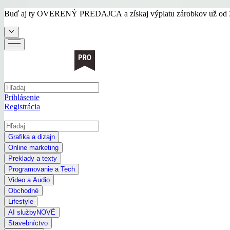
Buď aj ty
OVERENÝ PREDAJCA
a získaj výplatu zárobkov už od 
Prihlásenie
Registrácia
Grafika a dizajn
Online marketing
Preklady a texty
Programovanie a Tech
Video a Audio
Obchodné
Lifestyle
AI služby
NOVÉ
Stavebníctvo