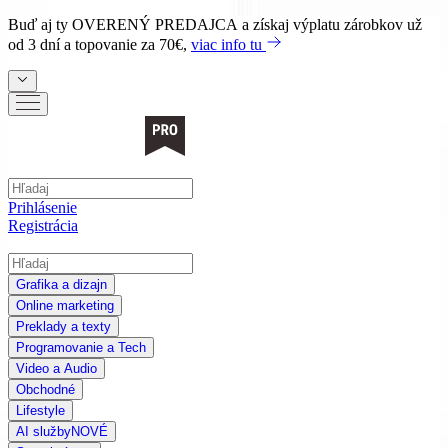
Buď aj ty
OVERENÝ PREDAJCA
a získaj výplatu zárobkov už
od 3 dní a topovanie za 70€,
viac info tu
Prihlásenie
Registrácia
Grafika a dizajn
Online marketing
Preklady a texty
Programovanie a Tech
Video a Audio
Obchodné
Lifestyle
AI služby
NOVÉ