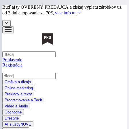
Buď aj ty
OVERENÝ PREDAJCA
a získaj výplatu zárobkov už
od 3 dní a topovanie za 70€,
viac info tu
Prihlásenie
Registrácia
Grafika a dizajn
Online marketing
Preklady a texty
Programovanie a Tech
Video a Audio
Obchodné
Lifestyle
AI služby
NOVÉ