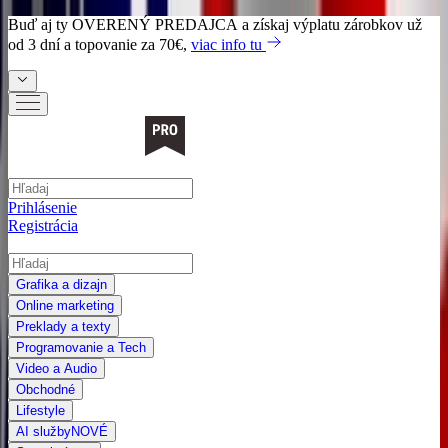
Buď aj ty
OVERENÝ PREDAJCA
a získaj výplatu zárobkov už
od 3 dní a topovanie za 70€,
viac info tu
Prihlásenie
Registrácia
Grafika a dizajn
Online marketing
Preklady a texty
Programovanie a Tech
Video a Audio
Obchodné
Lifestyle
AI služby
NOVÉ