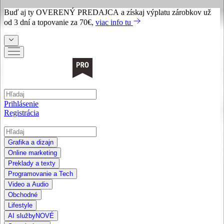
Buď aj ty
OVERENÝ PREDAJCA
a získaj výplatu zárobkov už
od 3 dní a topovanie za 70€,
viac info tu
Prihlásenie
Registrácia
Grafika a dizajn
Online marketing
Preklady a texty
Programovanie a Tech
Video a Audio
Obchodné
Lifestyle
AI služby
NOVÉ