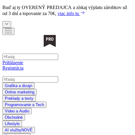
Buď aj ty
OVERENÝ PREDAJCA
a získaj výplatu zárobkov už
od 3 dní a topovanie za 70€,
viac info tu
Prihlásenie
Registrácia
Grafika a dizajn
Online marketing
Preklady a texty
Programovanie a Tech
Video a Audio
Obchodné
Lifestyle
AI služby
NOVÉ