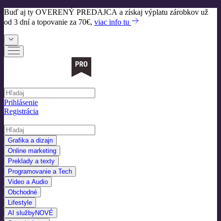
Buď aj ty
OVERENÝ PREDAJCA
a získaj výplatu zárobkov už
od 3 dní a topovanie za 70€,
viac info tu
Prihlásenie
Registrácia
Grafika a dizajn
Online marketing
Preklady a texty
Programovanie a Tech
Video a Audio
Obchodné
Lifestyle
AI služby
NOVÉ