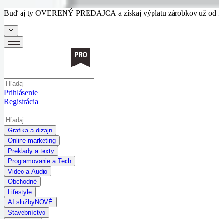
Buď aj ty
OVERENÝ PREDAJCA
a získaj výplatu zárobkov už od 
Prihlásenie
Registrácia
Grafika a dizajn
Online marketing
Preklady a texty
Programovanie a Tech
Video a Audio
Obchodné
Lifestyle
AI služby
NOVÉ
Stavebníctvo